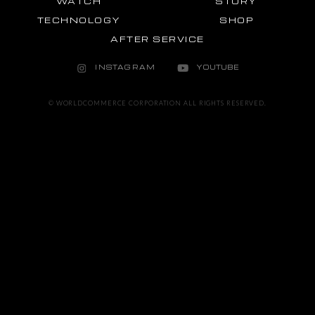
WATCH
STORY
TECHNOLOGY
SHOP
AFTER SERVICE
INSTAGRAM
YOUTUBE
© WORLDCOMMERCE CORPORATION ALL RIGHTS RESERVED.