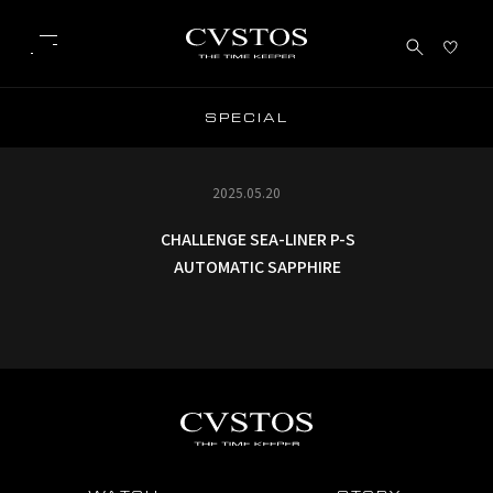
こ
S
P
E
C
I
A
L
の
ペ
ー
ジ
の
2025.05.20
本
文
へ
CHALLENGE SEA-LINER P-S
移
動
AUTOMATIC SAPPHIRE
し
ま
す