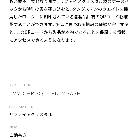
も必要不可欠となります。サファイアクリスタル製のケースバ
ックから時計の奥を覗き込むと、タングステンのウエイトを採
用したローターに刻印されている各製品固有のQRコードを確
認することができます。製品にまつわる情報の登録が完了する
と、このQRコードから製品が本物であることを保証する情報
にアクセスできるようになります。
P
R
O
D
U
C
T
N
O
.
CVM-CHR-SQT-DENIM SAPH
C
A
S
E
M
A
T
E
R
I
A
L
サファイアクリスタル
S
P
E
C
自動巻き