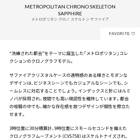
M
E
T
R
O
P
O
L
I
T
A
N
C
H
R
O
N
O
S
K
E
L
E
T
O
N
S
A
P
P
H
I
R
E
メトロポリタン クロノ スケルトン サファイア
FAVORITE
“洗練された都会”をテーマに誕生した「メトロポリタン」コレ
クションのクロノグラフモデル。
サファイアクリスタルケースの透明感のある輝きとモダンな
デザインは、ビジネスシーンでもカジュアルなシーンでも、シ
ームレスに対応することでしょう。インデックスと針にはルミ
ノバが採用され、夜間でも高い視認性を維持しています。都会
の喧騒の中でも、確かな存在感を放つデザインが個性を際立た
せます。
3時位置に30分積算計、9時位置にスモールセコンドを備えた
クロノグラフムーブメント（CVS758）はスケルトナイズされ、