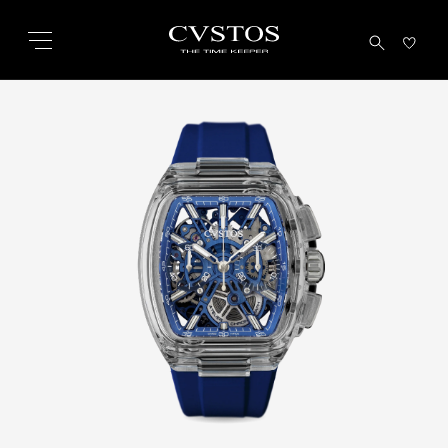
こ
の
ペ
ー
ジ
の
本
文
へ
移
動
し
ま
す