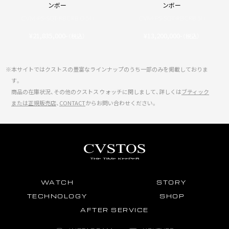
ンボー
ンボー
CVM-PS-SQT-RBCRB O 5N
CVM-PS-SQT-RBCRB 5N
¥21,835,000-
¥13,200,000-
（税込）
（税込）
※本サイトではクストスの豊富なラインナップのうち一部のみを掲載しておりま
す。
商品の在庫状況、その他のクストス ウォッチに関しまして、詳しくは
ブティック
または正規販売店
、
CONTACT
からお問い合わせください。
WATCH
STORY
TECHNOLOGY
SHOP
AFTER SERVICE