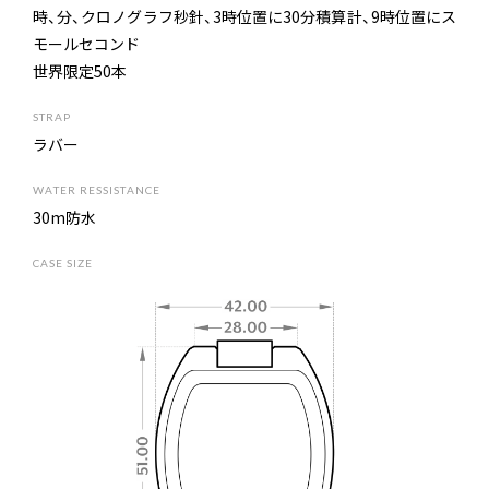
時、分、クロノグラフ秒針、3時位置に30分積算計、9時位置にス
モールセコンド
世界限定50本
S
T
R
A
P
ラバー
W
A
T
E
R
R
E
S
S
I
S
T
A
N
C
E
30m防水
C
A
S
E
S
I
Z
E