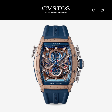
こ
の
ペ
ー
ジ
の
本
文
へ
移
動
し
ま
す