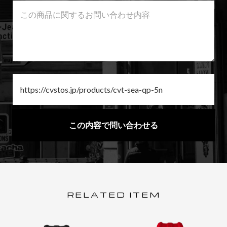
この内容で問い合わせる
R
E
L
A
T
E
D
I
T
E
M