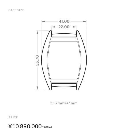
C
A
S
E
S
I
Z
E
53.7mm×41mm
P
R
I
C
E
¥10,890,000-
（税込）