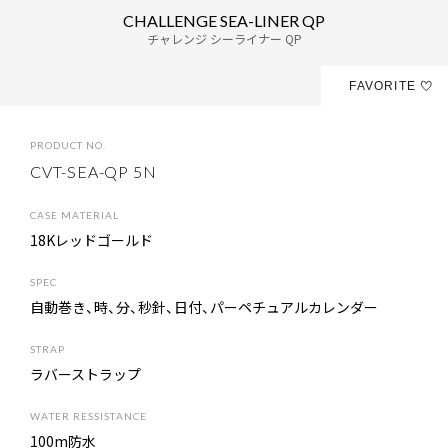
C
H
A
L
L
E
N
G
E
S
E
A
-
L
I
N
E
R
Q
P
チャレンジ シーライナー QP
FAVORITE
P
R
O
D
U
C
T
N
O
.
CVT-SEA-QP 5N
C
A
S
E
M
A
T
E
R
I
A
L
18Kレッドゴールド
S
P
E
C
自動巻き、時、分、秒針、日付、パーペチュアルカレンダー
S
T
R
A
P
ラバーストラップ
W
A
T
E
R
R
E
S
S
I
S
T
A
N
C
E
100m防水