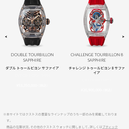
DOUBLE TOURBILLON
CHALLENGE TOURBILLON 8
SAPPHIRE
SAPPHIRE
ダブル トゥールビヨン サファイア
チャレンジ トゥールビヨン 8 サファ
イア
CVT-DB-T-CP5N SAPH
CVT-T8-RED SAPH
¥53,350,000-
（税込）
¥20,900,000-
（税込）
※本サイトではクストスの豊富なラインナップのうち一部のみを掲載しておりま
す。
商品の在庫状況、その他のクストス ウォッチに関しまして、詳しくは
ブティック