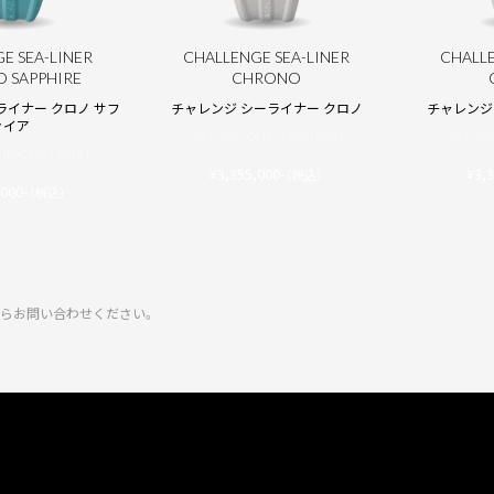
E SEA-LINER
CHALLENGE SEA-LINER
CHALLE
 SAPPHIRE
CHRONO
ライナー クロノ サフ
チャレンジ シーライナー クロノ
チャレンジ
ァイア
CVT-SEA-CHR-CP5N SBST
CVT-SE
HR-CP5N SAPH
¥3,355,000-
¥3,3
（税込）
,000-
（税込）
。
らお問い合わせください。