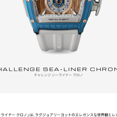
H
A
L
L
E
N
G
E
S
E
A
-
L
I
N
E
R
C
H
R
O
チャレンジ シーライナー クロノ
ーライナー クロノ」は、ラグジュアリーヨットのエレガンスな世界観と