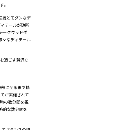
す。
た伝統とモダンなデ
ディテールが随所
チークウッドダ
様々なディテール
間を過ごす贅沢な
細部に至るまで精
立てが実施されて
ト時の数分間を視
略的な数分間を
してバランスの取