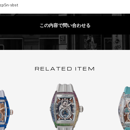
この内容で問い合わせる
R
E
L
A
T
E
D
I
T
E
M