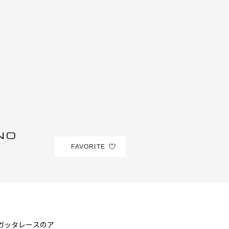
N
O
FAVORITE
レガッタレースのア