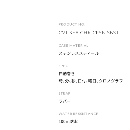
P
R
O
D
U
C
T
N
O
.
CVT-SEA-CHR-CP5N SBST
C
A
S
E
M
A
T
E
R
I
A
L
ステンレススティール
S
P
E
C
自動巻き
時、分、秒、日付、曜日、クロノグラフ
S
T
R
A
P
ラバー
W
A
T
E
R
R
E
S
S
I
S
T
A
N
C
E
100m防水