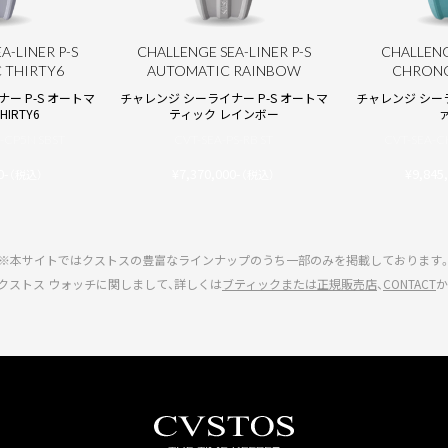
A-LINER P-S
CHALLENGE SEA-LINER P-S
CHALLENG
 THIRTY6
AUTOMATIC RAINBOW
CHRONO
ー P-S オートマ
チャレンジ シーライナー P-S オートマ
チャレンジ シー
IRTY6
ティック レインボー
S-CP5N SBST
CVT-SEA-PS-RB ST
CVT-SEA-C
0-
¥7,370,000-
¥9,845
（税込）
（税込）
※本サイトではクストスの豊富なラインナップのうち一部のみを掲載しております
クストス ウォッチに関しまして、詳しくは
ブティックまたは正規販売店
、
CONTACT
か