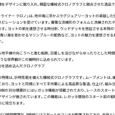
観をデザインに取り入れ、精密な機械式クロノグラフと融合させた逸品で
ーライナー クロノ」は、地中海に浮かぶラグジュアリーヨットの卓越し
スピレーションを受けています。優雅な流線形のフォルムと洗練された
ます。ヨットの帆を連想させる時分針、ウッドデッキを想起させる本物の
の青い海を思わせるマリンブルーの配色など、ヨットの魅力を連想させる
す。
ら地平線の向こうへと進む船旅、日差しを浴びながらゆったりとした時
ような世界観がこの腕時計に込められています。
力を詰め込んだクロノグラフ
の特徴は、計時性能を備えた機械式クロノグラフです。ムーブメントは、
ており、ヨットと同様にすべて手作業による高品質な製造、仕上げ、組み
2時側の30分積算計にはレガッタ機能が搭載されており、レースのスター
デザインが施されています。この機能は、レガッタ競技のスタート前の戦
のに役立ちます。
は12時間積算計、9時側にはスモールセコンドが配置されており、全体と