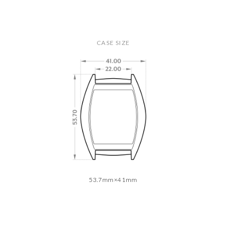
C
A
S
E
S
I
Z
E
53.7mm×41mm