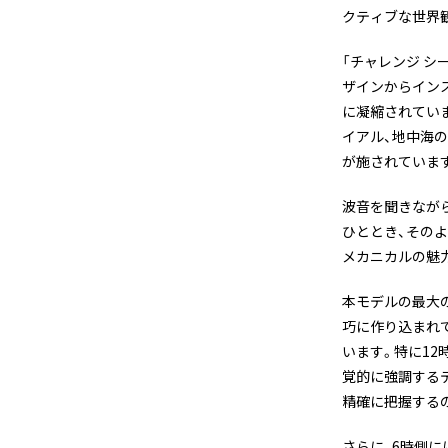
クティブな世界
「チャレンジ シ
ザインからイン
に凝縮されてい
イアル、地中海
が施されていま
波音を聞きなが
ひととき、その
メカニカルの魅
本モデルの最大
巧に作り込まれ
います。特に1
覚的に強調する
精確に把握する
さらに、6時側に