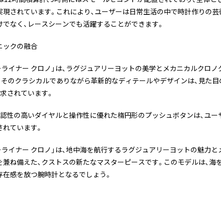
実現されています。これにより、ユーザーは日常生活の中で時計作りの芸
けでなく、レースシーンでも活躍することができます。
ニックの融合
ーライナー クロノ」は、ラグジュアリーヨットの美学とメカニカルクロ
。そのクラシカルでありながら革新的なディテールやデザインは、見た目
追求されています。
視認性の高いダイヤルと操作性に優れた楕円形のプッシュボタンは、ユー
されています。
ーライナー クロノ」は、地中海を航行するラグジュアリーヨットの魅力
を兼ね備えた、クストスの新たなマスターピースです。このモデルは、海
存在感を放つ腕時計となるでしょう。