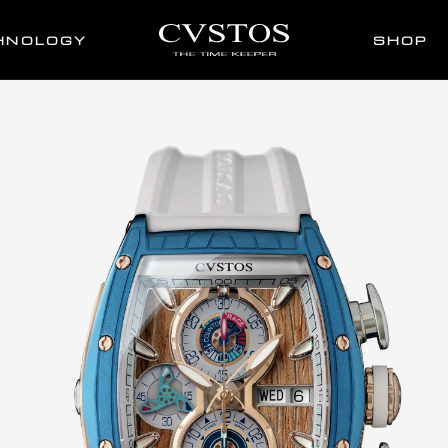
HNOLOGY
SHOP
WATCHES
SEA LINER
CHRONO
E
WATCH
STORY
TECHNOLOGY
SHOP
AFTER SER