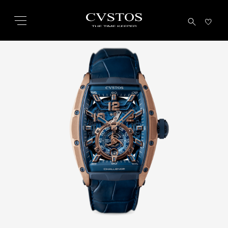
こ
の
ペ
ー
ジ
の
本
文
へ
移
動
し
ま
す