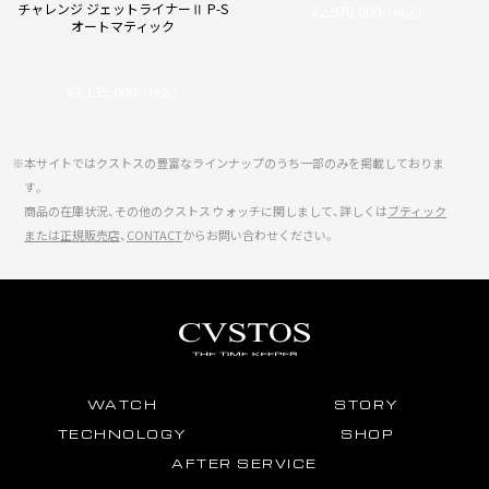
チャレンジ ジェットライナーⅡ P-S
¥2,970,000-
（税込）
オートマティック
CVT-JET2-BARAJAS BLST
¥3,135,000-
（税込）
※本サイトではクストスの豊富なラインナップのうち一部のみを掲載しておりま
す。
商品の在庫状況、その他のクストス ウォッチに関しまして、詳しくは
ブティック
または正規販売店
、
CONTACT
からお問い合わせください。
WATCH
STORY
TECHNOLOGY
SHOP
AFTER SERVICE