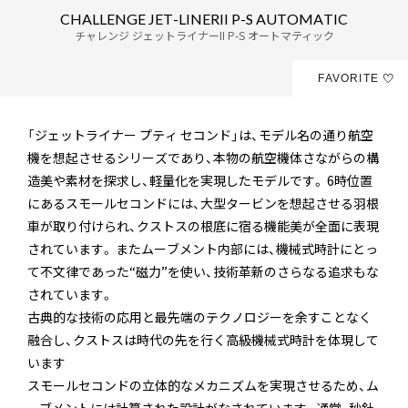
C
H
A
L
L
E
N
G
E
J
E
T
-
L
I
N
E
R
I
I
P
-
S
A
U
T
O
M
A
T
I
C
チャレンジ ジェットライナーII P-S オートマティック
FAVORITE
「ジェットライナー プティ セコンド」は、モデル名の通り航空
機を想起させるシリーズであり、本物の航空機体さながらの構
造美や素材を探求し、軽量化を実現したモデルです。 6時位置
にあるスモールセコンドには、大型タービンを想起させる羽根
車が取り付けられ、クストスの根底に宿る機能美が全面に表現
されています。 またムーブメント内部には、機械式時計にとっ
て不文律であった“磁力”を使い、技術革新のさらなる追求もな
されています。
古典的な技術の応用と最先端のテクノロジーを余すことなく
融合し、クストスは時代の先を行く高級機械式時計を体現して
います
スモールセコンドの立体的なメカニズムを実現させるため、ム